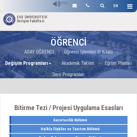
SSO
EN
EGE ÜNİVERSİTESİ
İletişim Fakültesi
ÖĞRENCİ
ADAY ÖĞRENCİ
Öğrenci İşlemleri El Kitabı
Değişim Programları
Akademik Takvim
Eğitim Planları
Ders Programları
Ders Kayıtlanmasında Dikkat Edilmesi Gereken Hususlar
Sınav Tarihleri
Staj İşlemleri
Bitirme Tezi / Projesi Uygulama Esasları
Bitirme Tezi / Projesi Uygulama Esasları
Diploma Sorgulama
Öğrenci İşleri Bürosundan İstenilecek Belgelere İlişkin E-Posta
Gazetecilik Bölümü
Halkla İlişkiler ve Tanıtım Bölümü
Bilgileri